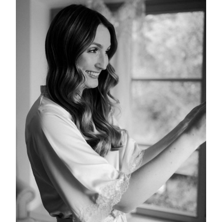
mollis
ornare vel
eu leo.
Aenean
lacinia
bibendum
nulla sed
consectetur.
Aenean
lacinia
bibendum
nulla sed
consectetur.
Maecenas
faucibus