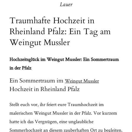
Lauer
faucibus
mollis
Traumhafte Hochzeit in
interdum.
Rheinland Pfalz: Ein Tag am
Maecenas
Weingut Mussler
faucibus
mollis
Hochzeitsglück im Weingut Mussler: Ein Sommertraum
interdum.
in der Pfalz
Etiam
porta sem
Ein Sommertraum im
Weingut Mussler
Hochzeit in Rheinland Pfalz
malesuada
magna
Stellt euch vor, ihr feiert eure Traumhochzeit im
mollis
malerischen Weingut Mussler in der Pfalz. Vor kurzem
euismod.
hatte ich das Vergnügen, eine unglaubliche
Sommerhochzeit an diesem zauberhaften Ort zu begleiten.