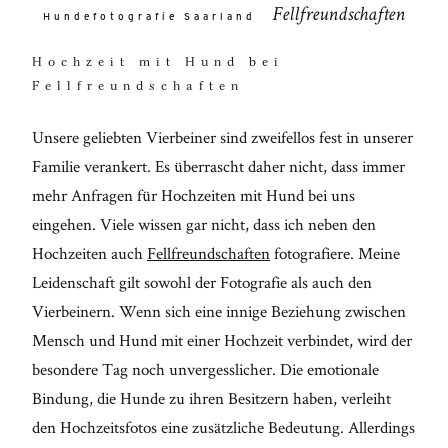
mollis
Fellfreundschaften
Hundefotografie Saarland
interdum.
Hochzeit mit Hund bei
Maecenas
Fellfreundschaften
faucibus
mollis
Unsere geliebten Vierbeiner sind zweifellos fest in unserer
interdum.
Familie verankert. Es überrascht daher nicht, dass immer
Etiam
mehr Anfragen für Hochzeiten mit Hund bei uns
porta sem
eingehen. Viele wissen gar nicht, dass ich neben den
malesuada
Hochzeiten auch
Fellfreundschaften
fotografiere. Meine
magna
Leidenschaft gilt sowohl der Fotografie als auch den
mollis
Vierbeinern. Wenn sich eine innige Beziehung zwischen
Mensch und Hund mit einer Hochzeit verbindet, wird der
euismod.
besondere Tag noch unvergesslicher. Die emotionale
Bindung, die Hunde zu ihren Besitzern haben, verleiht
den Hochzeitsfotos eine zusätzliche Bedeutung. Allerdings
FO